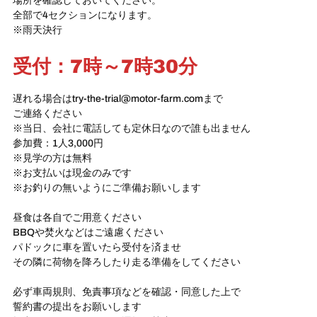
場所を確認しておいてください。
全部で4セクションになります。
※雨天決行
受付：7時～7時30分
遅れる場合はtry-the-trial@motor-farm.comまで
ご連絡ください
※当日、会社に電話しても定休日なので誰も出ません
参加費：1人3,000円
※見学の方は無料
※お支払いは現金のみです
※お釣りの無いようにご準備お願いします
昼食は各自でご用意ください
BBQや焚火などはご遠慮ください
パドックに車を置いたら受付を済ませ
その隣に荷物を降ろしたり走る準備をしてください
必ず車両規則、免責事項などを確認・同意した上で
誓約書の提出をお願いします