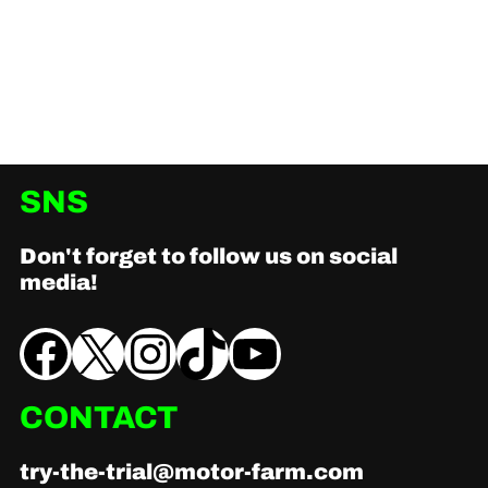
ALBUM
RESULT
MAP
SNS
Don't forget to follow us on social
media!
Facebook
X
Instagram
TikTok
YouTube
CONTACT
try-the-trial@motor-farm.com