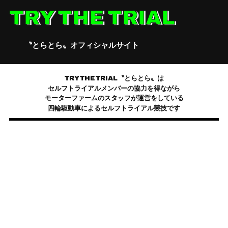
Skip
TRY THE TRIAL
to
content
〝とらとら〟オフィシャルサイト
〇
TRY THE TRIAL〝とらとら〟は
セルフトライアルメンバーの協力を得ながら
モーターファームのスタッフが運営をしている
四輪駆動車によるセルフトライアル競技です
・
・
REGULATION
ENTRY
SCHEDULE